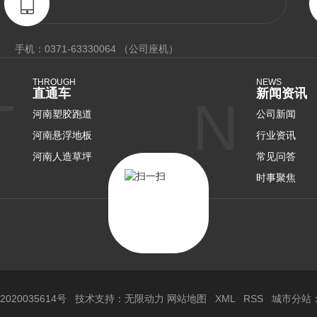
手机：0371-63330064 （公司座机）
THROUGH
NEWS
直通车
新闻资讯
T
N
河南塑胶跑道
公司新闻
河南悬浮地板
行业资讯
河南人造草坪
常见问答
时事聚焦
2020035614号
技术支持：
无限动力
网站地图
XML
RSS
城市分站