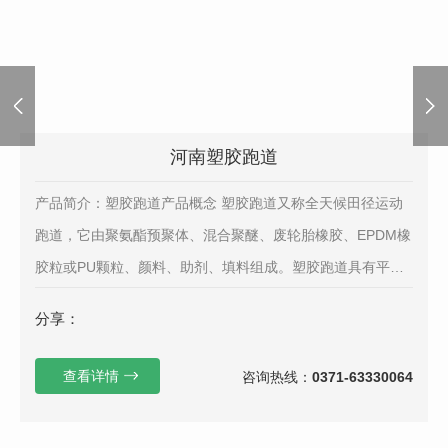
河南塑胶跑道
产品简介：塑胶跑道产品概念 塑胶跑道又称全天候田径运动
跑道，它由聚氨酯预聚体、混合聚醚、废轮胎橡胶、EPDM橡
胶粒或PU颗粒、颜料、助剂、填料组成。塑胶跑道具有平整
度好、抗压强度高、硬度弹性适当、物理性能稳定的...
分享：
查看详情
咨询热线：
0371-63330064